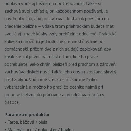
odoláva vode aj bežnému opotrebovaniu, takže si
zachová svoj vzhľad aj pri každodennom používaní. Je
navrhnutý tak, aby poskytoval dostatok priestoru na
triedenie bielizne – vďaka trom priehradkám budete mať
svetlé aj tmavé kúsky vždy prehľadne oddelené. Praktické
kolieska umožňujú jednoduché premiestňovanie po
domácnosti, pričom dve z nich sa dajú zablokovať, aby
košík zostal pevne na mieste tam, kde ho práve
potrebujete. Veko chráni bielizeň pred prachom a zároveň
zachováva diskrétnosť, takže jeho obsah zostane skrytý
pred zrakmi. Vnútorné vrecko s rúčkami je ľahko
vyberateľné a možno ho prať, čo oceníte najmä pri
prenose bielizne do práčovne a pri udržiavaní koša v
čistote.
Parametre produktu:
▪ Farba: béžová / biela
▪ Materiál: oceľ / polyester / bavlna