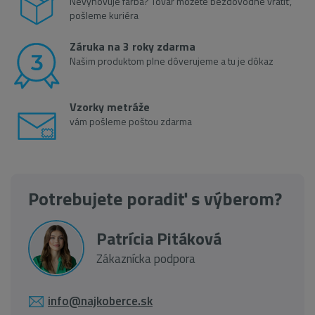
Nevyhovuje farba? Tovar môžete bezdôvodne vrátiť,
pošleme kuriéra
Záruka na 3 roky zdarma
Našim produktom plne dôverujeme a tu je dôkaz
Vzorky metráže
vám pošleme poštou zdarma
Potrebujete poradiť s výberom?
Patrícia Pitáková
Zákaznícka podpora
info@najkoberce.sk