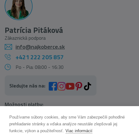
Patrícia Pitáková
Zákaznická podpora
info@najkoberce.sk
+421 222 205 857
Po - Pia: 08:00 - 16:30
Sledujte nás na:
Možnosti platby:
Používame súbory cookies, aby sme Vám zabezpečili pohodlné
AI pomocník Maxík
prehliadanie stránky a vďaka analýze neustále zlepšovali jej
Online
funkcie, výkon a použiteľnosť.
Viac informácií