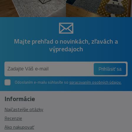
Majte prehľad o novinkách, zľavách a
výpredajoch
Prihlásiť sa
Odoslaním e-mailu súhlasíte so
spracovaním osobných údajov.
Informácie
Najčastejšie otázky
Recenzie
Ako nakupovať