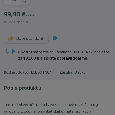
99,90 €
/s DPH
81,22 €
/bez DPH
Zlatý štandard
V košíku máte tovar v hodnote
0,00 €
. Nakúpte ešte
za
100,00 €
a získate
dopravu zdarma
.
Kód produktu:
LCB601N01
Záruka:
3 roky
Popis produktu
Tento štýlový kôš na bielizeň s ratanovým vzhľadom je
vyrobený z odolného syntetického materiálu, ktorý