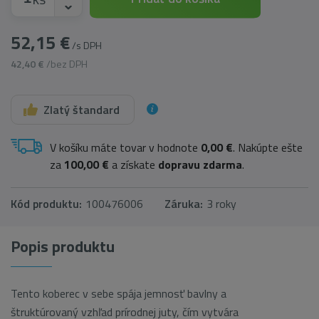
52,15 €
/s DPH
42,40 €
/bez DPH
Zlatý štandard
V košíku máte tovar v hodnote
0,00 €
. Nakúpte ešte
za
100,00 €
a získate
dopravu zdarma
.
Kód produktu:
100476006
Záruka:
3 roky
Popis produktu
Tento koberec v sebe spája jemnosť bavlny a
štruktúrovaný vzhľad prírodnej juty, čím vytvára