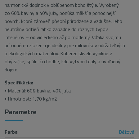
harmonický doplnok v obľúbenom boho štýle. Vyrobený
zo 60% bavlny a 40% juty, ponúka mäkší a pohodlnejší
povrch, ktorý zároveň pôsobí prirodzene a vzdušne. Jeho
neutrálny odtieň ľahko zapadne do rôznych typov
interiérov – od vidieckeho až po moderný. Vďaka svojmu
prírodnému zloženiu je ideálny pre milovníkov udržateľných
a ekologických materiálov. Koberec skvele vynikne v
obývačke, spálni či chodbe, kde vytvorí teplý a uvoľnený
dojem.
Špecifikácia:
▪ Materiál: 60% bavlna, 40% juta
▪ Hmotnosť: 1,70 kg/m2
Parametre
Farba
Béžová