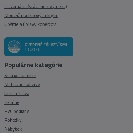
Reklamácia (vrátenie / výmena)
Montáž podlahových krytín
Obšitie a úpravy kobercov
Populárne kategórie
Kusové koberce
Metrážne koberce
Umelá Tráva
Behúne
PVC podlahy
Rohožky
Nábytok