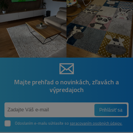
Majte prehľad o novinkách, zľavách a
výpredajoch
Prihlásiť sa
Odoslaním e-mailu súhlasíte so
spracovaním osobných údajov.