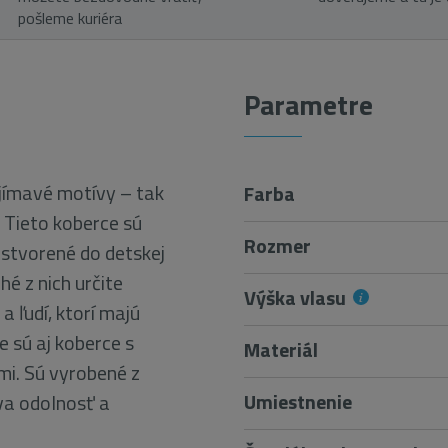
pošleme kuriéra
Parametre
aujímavé motívy – tak
Farba
. Tieto koberce sú
Rozmer
stvorené do detskej
hé z nich určite
Výška vlasu
 ľudí, ktorí majú
e sú aj koberce s
Materiál
mi. Sú vyrobené z
Umiestnenie
va odolnosť a