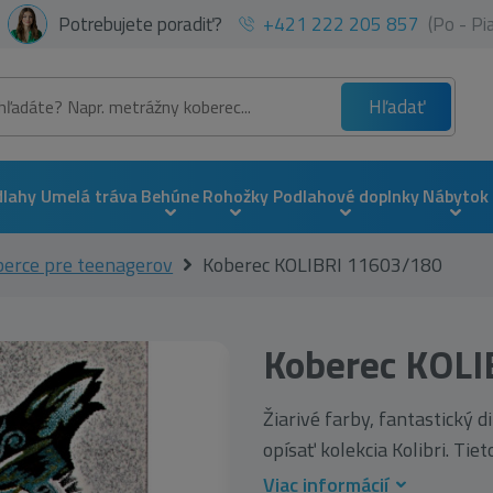
Potrebujete poradiť?
+421 222 205 857
(Po - P
Hľadať
dlahy
Umelá tráva
Behúne
Rohožky
Podlahové doplnky
Nábytok
erce pre teenagerov
Koberec KOLIBRI 11603/180
Koberec KOL
Žiarivé farby, fantastický 
opísať kolekcia Kolibri. Tieto
Viac informácií