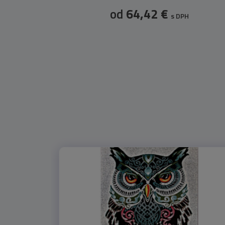
od
64,42 €
s DPH