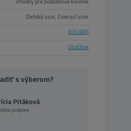
Vhodný pre podlahové kúrenie
Detský vzor, Zvierací vzor
KOLIBRI
Obdĺžnik
radiť s výberom?
ícia Pitáková
nícka podpora