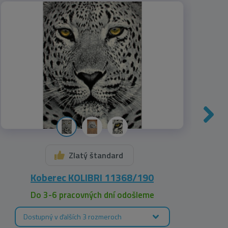
Zlatý štandard
Koberec KOLIBRI 11368/190
Do 3-6 pracovných dní odošleme
Dostupný v ďalších 3 rozmeroch
D