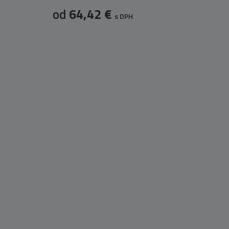
od
64,42 €
s DPH