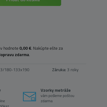
 v hodnote
0,00 €
. Nakúpte ešte za
dopravu zdarma
.
603/180-133x190
Záruka:
3 roky
y
Vzorky metráže
vám pošleme poštou
lne
zdarma
 dôkaz