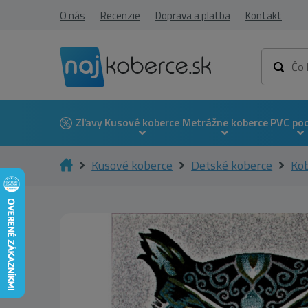
O nás
Recenzie
Doprava a platba
Kontakt
Zľavy
Kusové koberce
Metrážne koberce
PVC po
Kusové koberce
Detské koberce
Kob