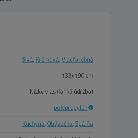
Sivá
,
Krémová
,
Viacfarebná
133x190 cm
Nízky vlas (ľahká údržba)
polypropylén
Kuchyňa
,
Obývačka
,
Spálňa