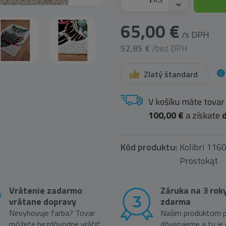
65,00 €
/s DPH
52,85 €
/bez DPH
Zlatý štandard
V košíku máte tovar
100,00 €
a získate
Kód produktu:
Kolibri 11
Prostokąt
Vrátenie zadarmo
Záruka na 3 rok
vrátane dopravy
zdarma
Nevyhovuje farba? Tovar
Našim produktom p
môžete bezdôvodne vrátiť,
dôverujeme a tu je