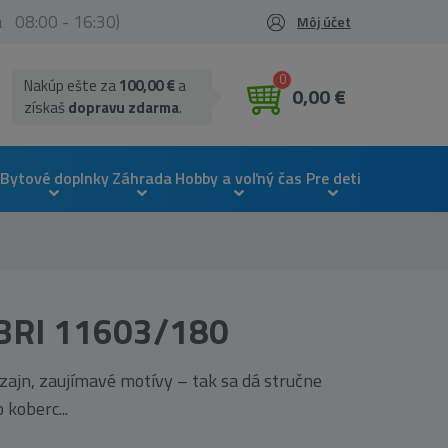
ia 08:00 - 16:30)
Môj účet
0
Nakúp ešte za
100,00 €
a
0,00 €
získaš
dopravu zdarma
.
Bytové doplnky
Záhrada
Hobby a voľný čas
Pre deti
IBRI 11603/180
dizajn, zaujímavé motívy – tak sa dá stručne
 koberc...