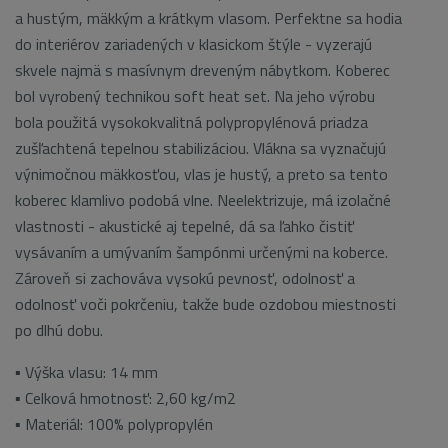
a hustým, mäkkým a krátkym vlasom. Perfektne sa hodia
do interiérov zariadených v klasickom štýle - vyzerajú
skvele najmä s masívnym dreveným nábytkom. Koberec
bol vyrobený technikou soft heat set. Na jeho výrobu
bola použitá vysokokvalitná polypropylénová priadza
zušľachtená tepelnou stabilizáciou. Vlákna sa vyznačujú
výnimočnou mäkkosťou, vlas je hustý, a preto sa tento
koberec klamlivo podobá vlne. Neelektrizuje, má izolačné
vlastnosti - akustické aj tepelné, dá sa ľahko čistiť
vysávaním a umývaním šampónmi určenými na koberce.
Zároveň si zachováva vysokú pevnosť, odolnosť a
odolnosť voči pokrčeniu, takže bude ozdobou miestnosti
po dlhú dobu.
▪ Výška vlasu: 14 mm
▪ Celková hmotnosť: 2,60 kg/m2
▪ Materiál: 100% polypropylén