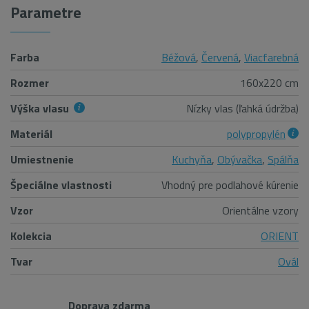
Parametre
Farba
Béžová
,
Červená
,
Viacfarebná
Rozmer
160x220 cm
Výška vlasu
Nízky vlas (ľahká údržba)
Materiál
polypropylén
Umiestnenie
Kuchyňa
,
Obývačka
,
Spálňa
Špeciálne vlastnosti
Vhodný pre podlahové kúrenie
Vzor
Orientálne vzory
Kolekcia
ORIENT
Tvar
Ovál
Doprava zdarma