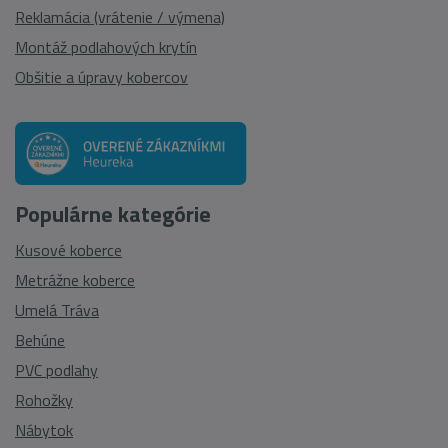
Reklamácia (vrátenie / výmena)
Montáž podlahových krytín
Obšitie a úpravy kobercov
Populárne kategórie
Kusové koberce
Metrážne koberce
Umelá Tráva
Behúne
PVC podlahy
Rohožky
Nábytok