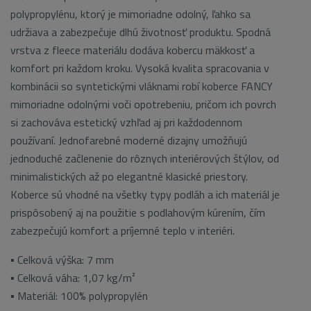
polypropylénu, ktorý je mimoriadne odolný, ľahko sa
udržiava a zabezpečuje dlhú životnosť produktu. Spodná
vrstva z fleece materiálu dodáva kobercu mäkkosť a
komfort pri každom kroku. Vysoká kvalita spracovania v
kombinácii so syntetickými vláknami robí koberce FANCY
mimoriadne odolnými voči opotrebeniu, pričom ich povrch
si zachováva estetický vzhľad aj pri každodennom
používaní. Jednofarebné moderné dizajny umožňujú
jednoduché začlenenie do rôznych interiérových štýlov, od
minimalistických až po elegantné klasické priestory.
Koberce sú vhodné na všetky typy podláh a ich materiál je
prispôsobený aj na použitie s podlahovým kúrením, čím
zabezpečujú komfort a príjemné teplo v interiéri.
▪ Celková výška: 7 mm
▪ Celková váha: 1,07 kg/m²
▪ Materiál: 100% polypropylén