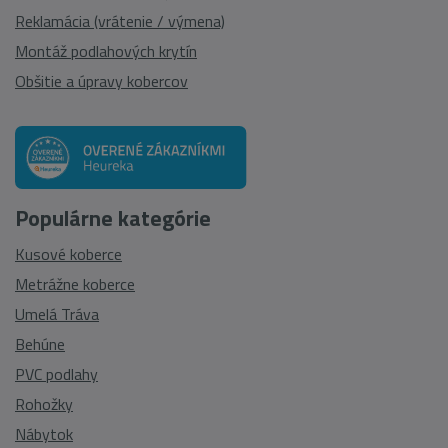
Reklamácia (vrátenie / výmena)
Montáž podlahových krytín
Obšitie a úpravy kobercov
Populárne kategórie
Kusové koberce
Metrážne koberce
Umelá Tráva
Behúne
PVC podlahy
Rohožky
Nábytok