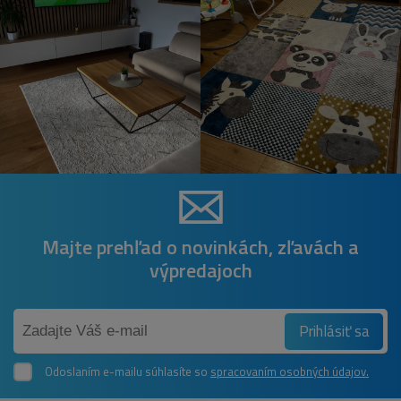
Majte prehľad o novinkách, zľavách a
výpredajoch
Prihlásiť sa
Odoslaním e-mailu súhlasíte so
spracovaním osobných údajov.