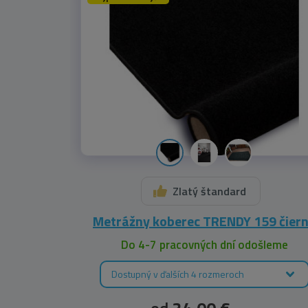
Zlatý štandard
Metrážny koberec TRENDY 159 čier
Do 4-7 pracovných dní odošleme
Dostupný v ďalších 4 rozmeroch