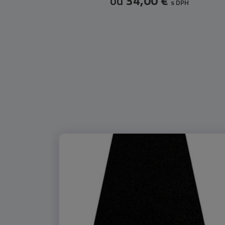
od
34,00 €
s DPH