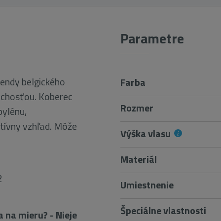
Parametre
rendy belgického
Farba
uchosťou. Koberec
Rozmer
pylénu,
tívny vzhľad. Môže
Výška vlasu
Materiál
2
Umiestnenie
Špeciálne vlastnosti
 na mieru? - Nieje