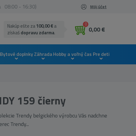
ia 08:00 - 16:30)
Môj účet
0
Nakúp ešte za
100,00 €
a
0,00 €
získaš
dopravu zdarma
.
Bytové doplnky
Záhrada
Hobby a voľný čas
Pre deti
DY 159 čierny
olekcie Trendy belgického výrobcu Vás nadchne
rec Trendy...