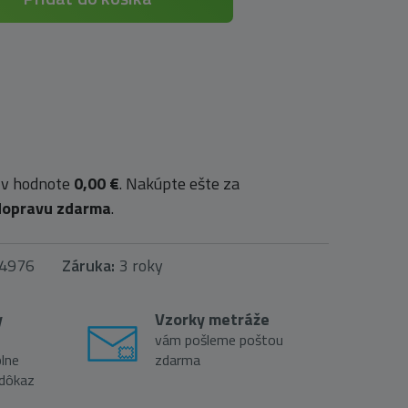
 v hodnote
0,00 €
. Nakúpte ešte za
dopravu zdarma
.
4976
Záruka:
3 roky
y
Vzorky metráže
vám pošleme poštou
lne
zdarma
 dôkaz