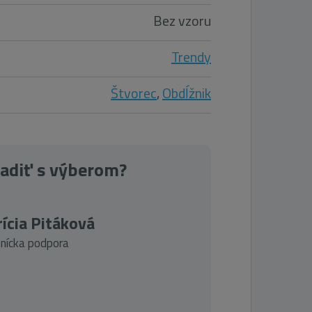
Bez vzoru
Trendy
Štvorec
,
Obdĺžnik
radiť s výberom?
ícia Pitáková
nícka podpora