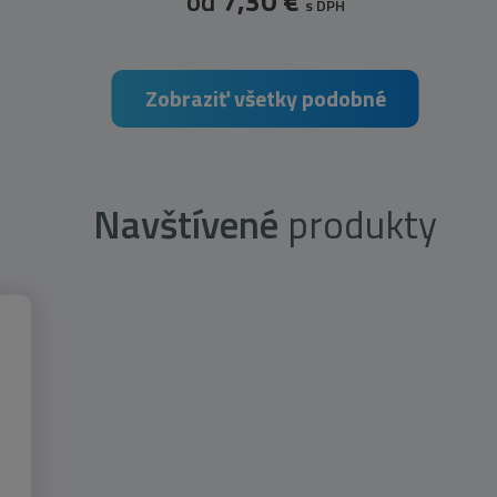
od
7,30 €
s DPH
Zobraziť všetky podobné
Navštívené
produkty