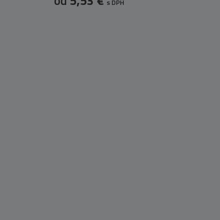
od
5,53 €
s DPH