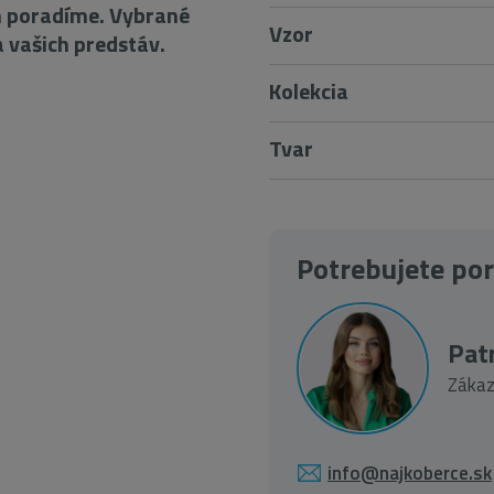
m poradíme. Vybrané
Vzor
vašich predstáv.
Kolekcia
Tvar
Potrebujete po
Patr
Zákaz
info@najkoberce.sk