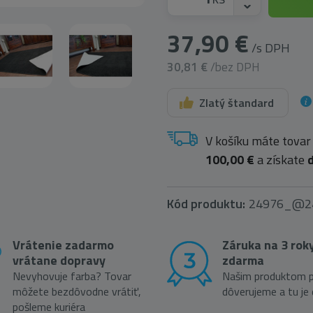
37,90 €
/s DPH
30,81 €
/bez DPH
Zlatý štandard
V košíku máte tovar
100,00 €
a získate
Kód produktu:
24976_@2
Vrátenie zadarmo
Záruka na 3 rok
vrátane dopravy
zdarma
Nevyhovuje farba? Tovar
Našim produktom p
môžete bezdôvodne vrátiť,
dôverujeme a tu je
pošleme kuriéra