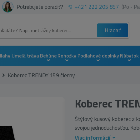
Potrebujete poradiť?
+421 222 205 857
(Po - P
Hľadať
dlahy
Umelá tráva
Behúne
Rohožky
Podlahové doplnky
Nábytok
Koberec TRENDY 159 čierny
Koberec TREN
Štýlový kusový koberec z k
svojou jednoduchosťou. Kobe
Viac informácií