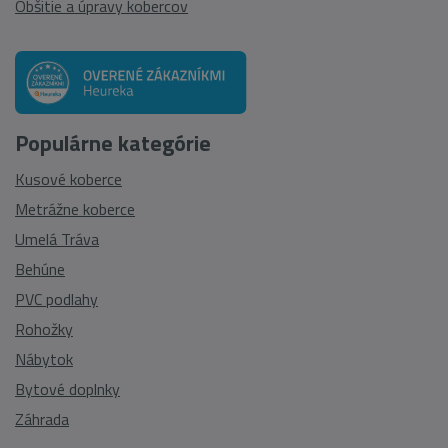
Obšitie a úpravy kobercov
Populárne kategórie
Kusové koberce
Metrážne koberce
Umelá Tráva
Behúne
PVC podlahy
Rohožky
Nábytok
Bytové doplnky
Záhrada