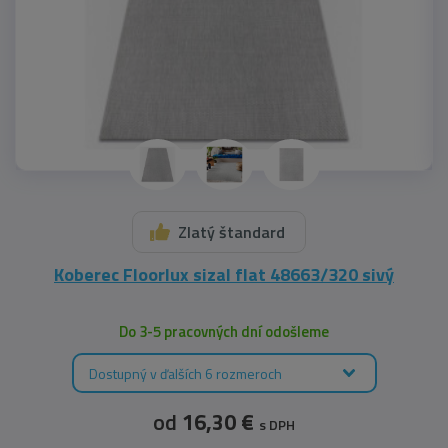
Zlatý štandard
Koberec Floorlux sizal flat 48663/320 sivý
Do 3-5 pracovných dní odošleme
Dostupný v ďalších 6 rozmeroch
od
16,30 €
s DPH