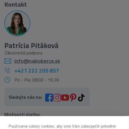
Kontakt
Patrícia Pitáková
Zákaznická podpora
info@najkoberce.sk
+421 222 205 857
Po - Pia: 08:00 - 16:30
Sledujte nás na:
Možnosti platby:
Používame súbory cookies, aby sme Vám zabezpečili pohodlné