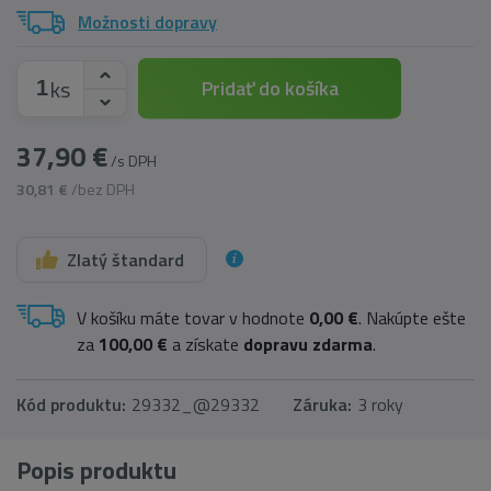
Možnosti dopravy
ks
Pridať do košíka
37,90 €
/s DPH
30,81 €
/bez DPH
Zlatý štandard
V košíku máte tovar v hodnote
0,00 €
. Nakúpte ešte
za
100,00 €
a získate
dopravu zdarma
.
Kód produktu:
29332_@29332
Záruka:
3 roky
Popis produktu