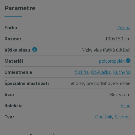
Parametre
Farba
Zelená
Rozmer
100x150 cm
Výška vlasu
Nízky vlas (ľahká údržba)
Materiál
polypropylén
Umiestnenie
Spálňa
,
Obývačka
,
Kuchyňa
Špeciálne vlastnosti
Vhodný pre podlahové kúrenie
Vzor
Bez vzoru
Kolekcia
Eton
Tvar
Obdĺžnik
,
Štvorec