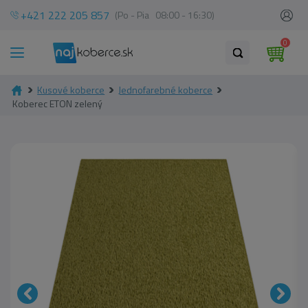
+421 222 205 857
(Po - Pia 08:00 - 16:30)
0
Kusové koberce
Jednofarebné koberce
Koberec ETON zelený