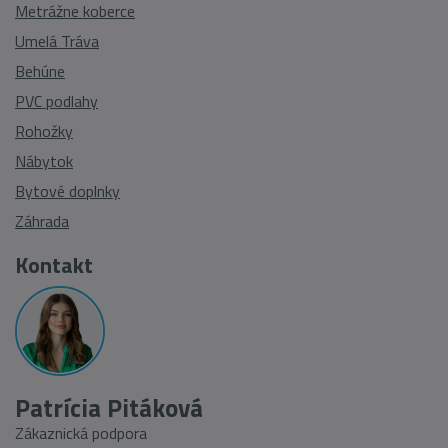
Metrážne koberce
Umelá Tráva
Behúne
PVC podlahy
Rohožky
Nábytok
Bytové doplnky
Záhrada
Kontakt
Patrícia Pitáková
Zákaznická podpora