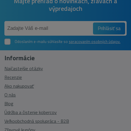
Majte prehľad o novinkách, zľavách a
výpredajoch
Prihlásiť sa
Odoslaním e-mailu súhlasíte so
spracovaním osobných údajov.
Informácie
Najčastejšie otázky
Recenzie
Ako nakupovať
O nás
Blog
Údržba a čistenie kobercov
Veľkoobchodná spolupráca - B2B
Zľavové kupóny