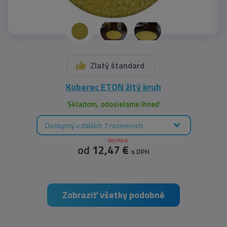
Zlatý štandard
Koberec ETON žltý kruh
Skladom, odosielame ihneď
Dostupný v ďalších 7 rozmeroch
18,70 €
od
12,47 €
s DPH
Zobraziť všetky podobné