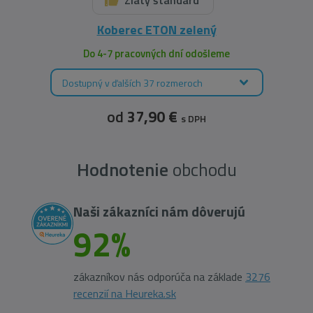
Zlatý štandard
Koberec ETON zelený
Do 4-7 pracovných dní odošleme
Dostupný v ďalších 37 rozmeroch
od
37,90 €
s DPH
Hodnotenie
obchodu
Naši zákazníci nám dôverujú
92%
zákazníkov nás odporúča na základe
3276
recenzií na Heureka.sk