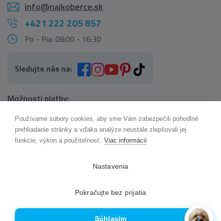
info@najkoberce.sk
+421 222 205 857
Po - Pia: 08:00 - 16:30
Sledujte nás na:
Možnosti platby:
Používame súbory cookies, aby sme Vám zabezpečili pohodlné
AI pomocník Maxík
prehliadanie stránky a vďaka analýze neustále zlepšovali jej
Online
funkcie, výkon a použiteľnosť.
Viac informácií
Možnosti dopravy:
Nastavenia
Pokračujte bez prijatia
Súhlasím