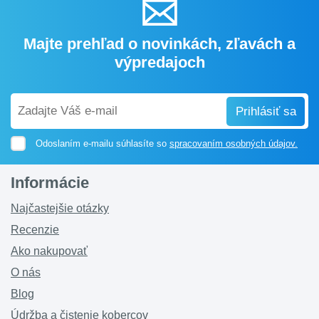
Majte prehľad o novinkách, zľavách a
výpredajoch
Prihlásiť sa
Odoslaním e-mailu súhlasíte so
spracovaním osobných údajov.
Informácie
Najčastejšie otázky
Recenzie
Ako nakupovať
O nás
Blog
Údržba a čistenie kobercov