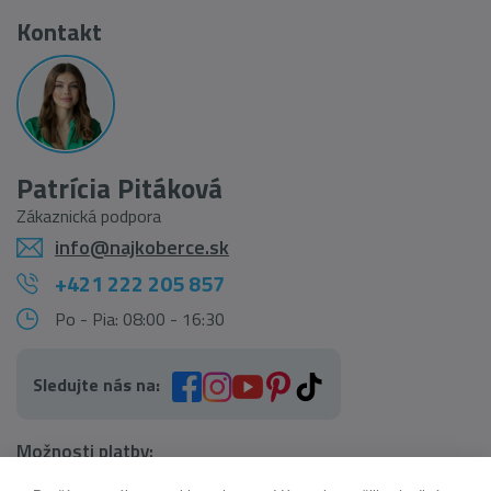
Kontakt
Patrícia Pitáková
Zákaznická podpora
info@najkoberce.sk
+421 222 205 857
Po - Pia: 08:00 - 16:30
Sledujte nás na:
Možnosti platby: