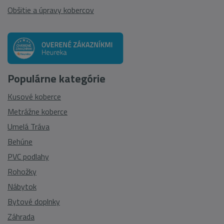
Obšitie a úpravy kobercov
Populárne kategórie
Kusové koberce
Metrážne koberce
Umelá Tráva
Behúne
PVC podlahy
Rohožky
Nábytok
Bytové doplnky
Záhrada