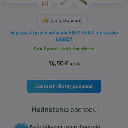
Zlatý štandard
Súprava štyroch vidličiek EASY GRILL na steaky
888057
Do 4-8 pracovných dní odošleme
14,50 €
s DPH
Zobraziť všetky podobné
Hodnotenie
obchodu
Naši zákazníci nám dôverujú