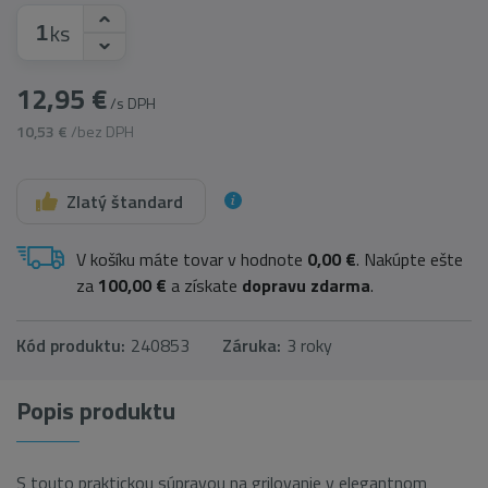
ks
12,95 €
/s DPH
10,53 €
/bez DPH
Zlatý štandard
V košíku máte tovar v hodnote
0,00 €
. Nakúpte ešte
za
100,00 €
a získate
dopravu zdarma
.
Kód produktu:
240853
Záruka:
3 roky
Popis produktu
S touto praktickou súpravou na grilovanie v elegantnom