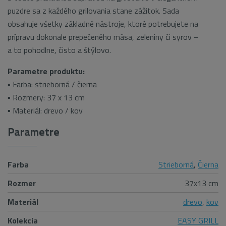
puzdre sa z každého grilovania stane zážitok. Sada
obsahuje všetky základné nástroje, ktoré potrebujete na
prípravu dokonale prepečeného mäsa, zeleniny či syrov –
a to pohodlne, čisto a štýlovo.
Parametre produktu:
▪ Farba: strieborná / čierna
▪ Rozmery: 37 x 13 cm
▪ Materiál: drevo / kov
Parametre
Farba
Strieborná
,
Čierna
Rozmer
37x13 cm
Materiál
drevo
,
kov
Kolekcia
EASY GRILL