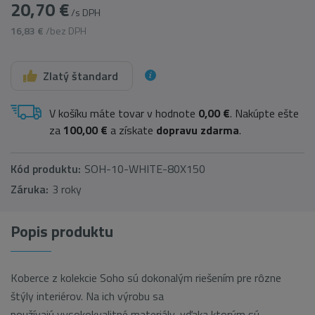
20,70 €
/s DPH
16,83 €
/bez DPH
Zlatý štandard
V košíku máte tovar v hodnote
0,00 €
. Nakúpte ešte
za
100,00 €
a získate
dopravu zdarma
.
Kód produktu:
SOH-10-WHITE-80X150
Záruka:
3 roky
Popis produktu
Koberce z kolekcie Soho sú dokonalým riešením pre rôzne
štýly interiérov. Na ich výrobu sa
používajú vysokokvalitné materiály, vďaka ktorým sú