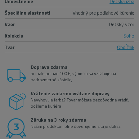
Umiestnenie
Detská izba
Špeciálne vlastnosti
Vhodný pre podlahové kúrenie
Vzor
Detský vzor
Kolekcia
Soho
Tvar
Obdĺžnik
Doprava zdarma
pri nákupe nad 100 €, výnimka sa vzťahuje na
nadrozmerné zásielky
Vrátenie zadarmo vrátane dopravy
Nevyhovuje farba? Tovar môžete bezdôvodne vrátiť,
pošleme kuriéra
Záruka na 3 roky zdarma
Našim produktom plne dôverujeme a tu je dôkaz