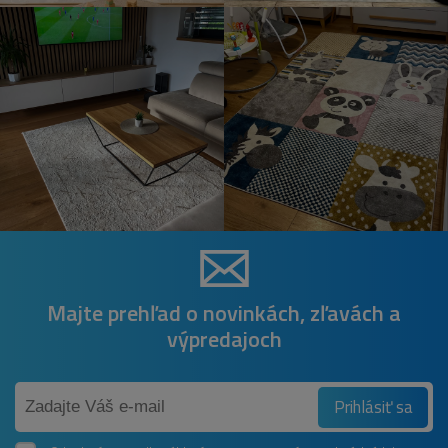
Majte prehľad o novinkách, zľavách a
výpredajoch
Prihlásiť sa