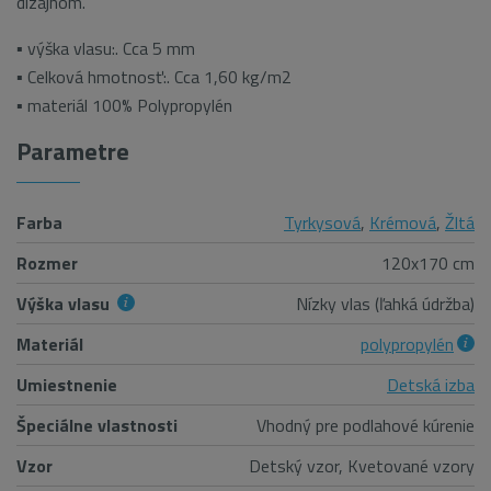
dizajnom.
▪ výška vlasu:. Cca 5 mm
▪ Celková hmotnosť:. Cca 1,60 kg/m2
▪ materiál 100% Polypropylén
Parametre
Farba
Tyrkysová
,
Krémová
,
Žltá
Rozmer
120x170 cm
Výška vlasu
Nízky vlas (ľahká údržba)
Materiál
polypropylén
Umiestnenie
Detská izba
Špeciálne vlastnosti
Vhodný pre podlahové kúrenie
Vzor
Detský vzor, Kvetované vzory