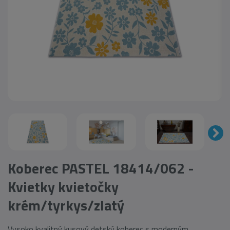
Koberec PASTEL 18414/062 -
Kvietky kvietočky
krém/tyrkys/zlatý
Vysoko kvalitný kusový detský koberec s moderným