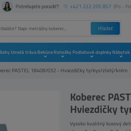
Potrebujete poradiť?
+421 222 205 857
(Po - P
Hľadať
dlahy
Umelá tráva
Behúne
Rohožky
Podlahové doplnky
Nábytok
berec PASTEL 18408/032 - Hviezdičky tyrkys/zlatý/krém
Koberec PAST
Hviezdičky ty
Vysoko kvalitný kusový det