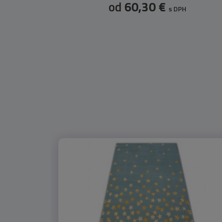
od
60,30 €
s DPH