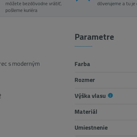
môžete bezdôvodne vrátiť,
dôverujeme a tu je
pošleme kuriéra
Parametre
erec s moderným
Farba
Rozmer
Výška vlasu
2
Materiál
Umiestnenie