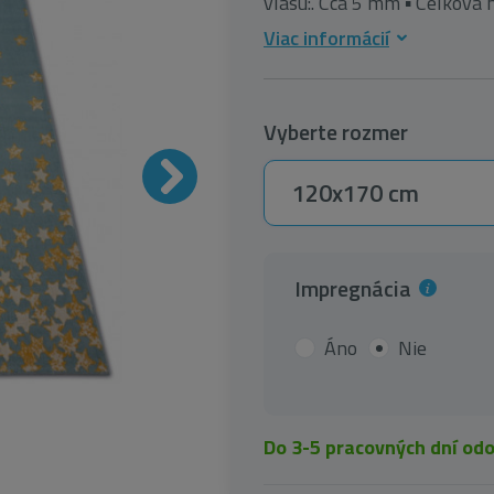
vlasu:. Cca 5 mm ▪ Celková h
Viac informácií
Vyberte rozmer
120x170 cm
Impregnácia
Áno
Nie
Do 3-5 pracovných dní od