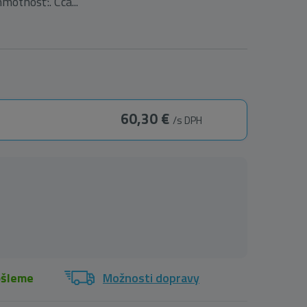
motnosť:. Cca...
60,30 €
/s DPH
ošleme
Možnosti dopravy