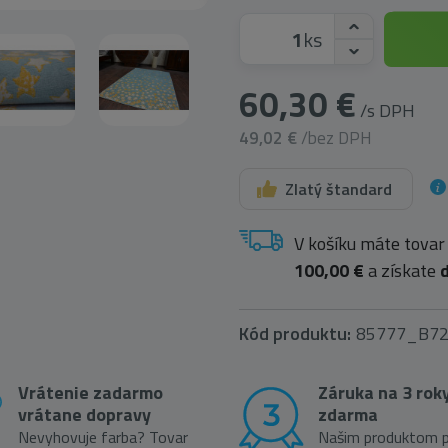
ks
60,30 €
/s DPH
49,02 €
/bez DPH
Zlatý štandard
V košíku máte tovar
100,00 €
a získate
Kód produktu:
85777_B7
Vrátenie zadarmo
Záruka na 3 rok
vrátane dopravy
zdarma
Nevyhovuje farba? Tovar
Našim produktom p