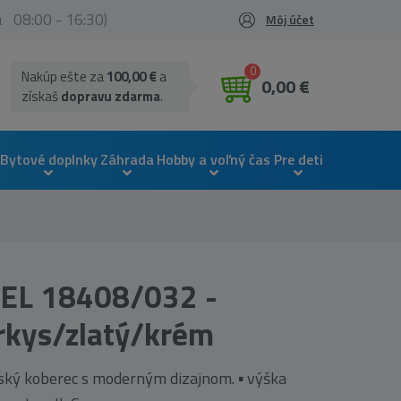
ia 08:00 - 16:30)
Môj účet
0
Nakúp ešte za
100,00 €
a
0,00 €
získaš
dopravu zdarma
.
Bytové doplnky
Záhrada
Hobby a voľný čas
Pre deti
EL 18408/032 -
rkys/zlatý/krém
ský koberec s moderným dizajnom. ▪ výška