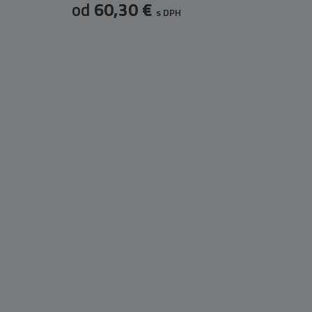
od
60,30 €
s DPH