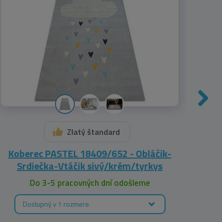
Zlatý štandard
Koberec PASTEL 18409/652 - Obláčik-
Kob
Srdiečka-Vtáčik sivý/krém/tyrkys
Do 3-5 pracovných dní odošleme
Dostupný v 1 rozmere
D