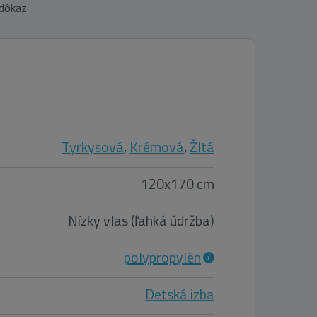
 dôkaz
Tyrkysová
,
Krémová
,
Žltá
120x170 cm
Nízky vlas (ľahká údržba)
polypropylén
Detská izba