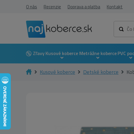
O nás
Recenzie
Doprava a platba
Kontakt
Zľavy
Kusové koberce
Metrážne koberce
PVC po
Kusové koberce
Detské koberce
Ko