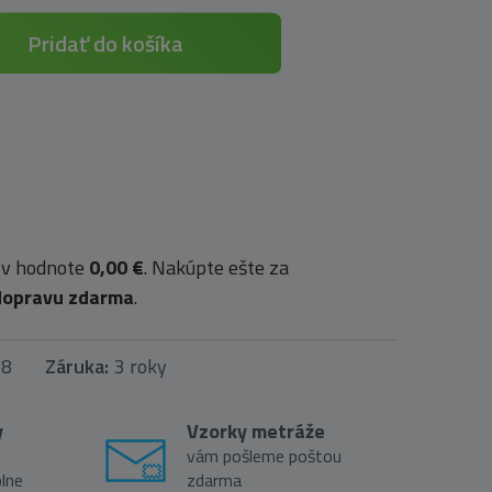
Pridať do košíka
 v hodnote
0,00 €
. Nakúpte ešte za
dopravu zdarma
.
28
Záruka:
3 roky
y
Vzorky metráže
vám pošleme poštou
lne
zdarma