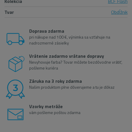
Kolekcia
BCF Flash
Tvar
Obdĺžnik
Doprava zdarma
pri nákupe nad 100 €, výnimka sa vzťahuje na
nadrozmerné zásielky
Vrátenie zadarmo vrátane dopravy
Nevyhovuje farba? Tovar môžete bezdôvodne vrátiť,
pošleme kuriéra
Záruka na 3 roky zdarma
Našim produktom plne dôverujeme a tu je dôkaz
Vzorky metráže
vám pošleme poštou zdarma