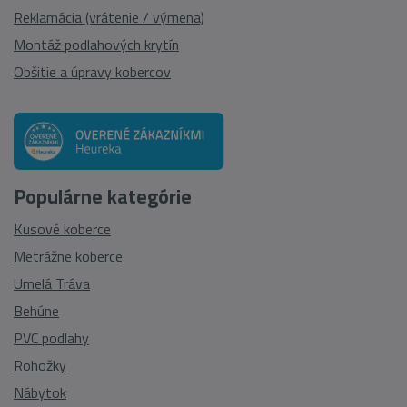
Reklamácia (vrátenie / výmena)
Montáž podlahových krytín
Obšitie a úpravy kobercov
Populárne kategórie
Kusové koberce
Metrážne koberce
Umelá Tráva
Behúne
PVC podlahy
Rohožky
Nábytok