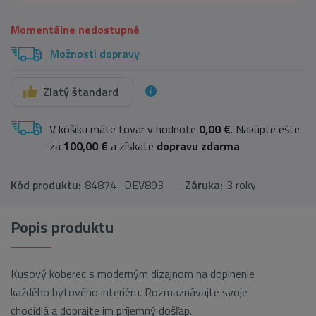
Momentálne nedostupné
Možnosti dopravy
Zlatý štandard
V košíku máte tovar v hodnote
0,00 €
. Nakúpte ešte
za
100,00 €
a získate
dopravu zdarma
.
Kód produktu:
84874_DEV893
Záruka:
3 roky
Popis produktu
Kusový koberec s moderným dizajnom na doplnenie
každého bytového interiéru. Rozmaznávajte svoje
chodidlá a doprajte im príjemný došľap.