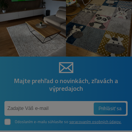
Majte prehľad o novinkách, zľavách a
výpredajoch
Prihlásiť sa
Odoslaním e-mailu súhlasíte so
spracovaním osobných údajov.