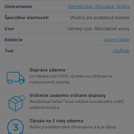
Umiestnenie
Detská izba
,
Obývačka
,
Spálňa
Špeciálne vlastnosti
Vhodný pre podlahové kúrenie
Vzor
Detský vzor, Abstraktné vzory
Kolekcia
Avant Garde
Tvar
Obdĺžnik
Doprava zdarma
pri nákupe nad 100 €, výnimka sa vzťahuje na
nadrozmerné zásielky
Vrátenie zadarmo vrátane dopravy
Nevyhovuje farba? Tovar môžete bezdôvodne vrátiť,
pošleme kuriéra
Záruka na 3 roky zdarma
Našim produktom plne dôverujeme a tu je dôkaz