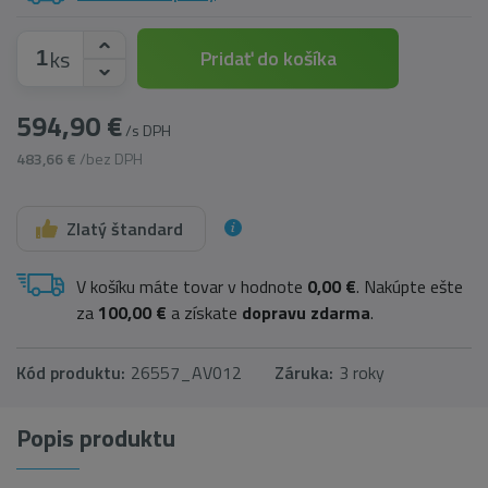
ks
Pridať do košíka
594,90 €
/s DPH
483,66 €
/bez DPH
Zlatý štandard
V košíku máte tovar v hodnote
0,00 €
. Nakúpte ešte
za
100,00 €
a získate
dopravu zdarma
.
Kód produktu:
26557_AV012
Záruka:
3 roky
Popis produktu