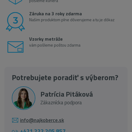
pošleme kuriéra
Záruka na 3 roky zdarma
Našim produktom plne dôverujeme a tu je dôkaz
Vzorky metráže
vám pošleme poštou zdarma
Potrebujete poradiť s výberom?
Patrícia Pitáková
Zákaznícka podpora
info@najkoberce.sk
+421 222 205 857