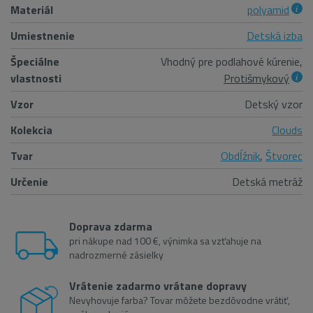
Materiál
polyamid
Umiestnenie
Detská izba
Špeciálne
Vhodný pre podlahové kúrenie,
vlastnosti
Protišmykový
Vzor
Detský vzor
Kolekcia
Clouds
Tvar
Obdĺžnik
,
Štvorec
Určenie
Detská metráž
Doprava zdarma
pri nákupe nad 100 €, výnimka sa vzťahuje na
nadrozmerné zásielky
Vrátenie zadarmo vrátane dopravy
Nevyhovuje farba? Tovar môžete bezdôvodne vrátiť,