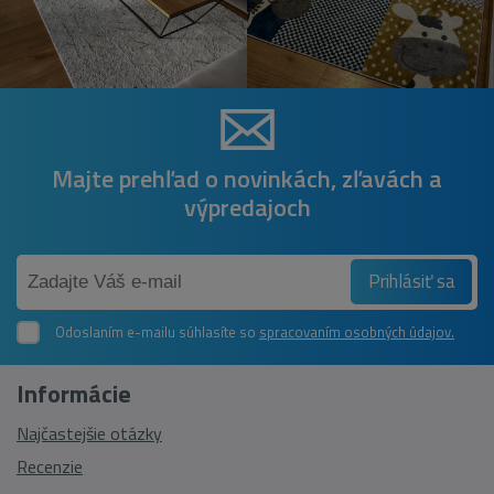
Majte prehľad o novinkách, zľavách a
výpredajoch
Prihlásiť sa
Odoslaním e-mailu súhlasíte so
spracovaním osobných údajov.
Informácie
Najčastejšie otázky
Recenzie