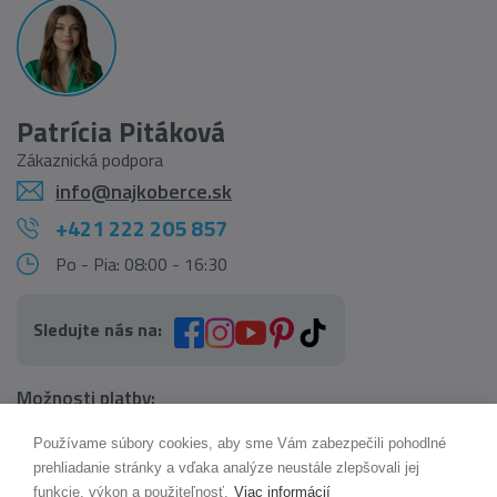
Patrícia Pitáková
Zákaznická podpora
info@najkoberce.sk
+421 222 205 857
Po - Pia: 08:00 - 16:30
Sledujte nás na:
Možnosti platby:
Používame súbory cookies, aby sme Vám zabezpečili pohodlné
AI pomocník Maxík
prehliadanie stránky a vďaka analýze neustále zlepšovali jej
Online
funkcie, výkon a použiteľnosť.
Viac informácií