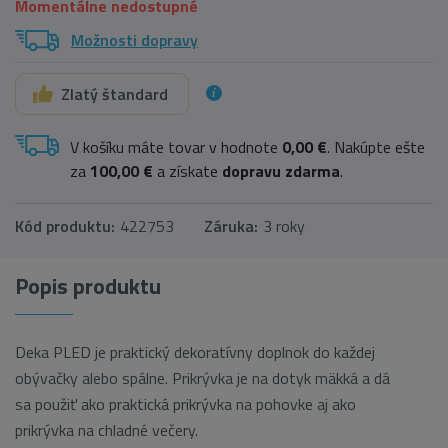
Momentálne nedostupné
Možnosti dopravy
Zlatý štandard
V košíku máte tovar v hodnote
0,00 €
. Nakúpte ešte
za
100,00 €
a získate
dopravu zdarma
.
Kód produktu:
422753
Záruka:
3 roky
Popis produktu
Deka PLED je praktický dekoratívny doplnok do každej
obývačky alebo spálne. Prikrývka je na dotyk mäkká a dá
sa použiť ako praktická prikrývka na pohovke aj ako
prikrývka na chladné večery.