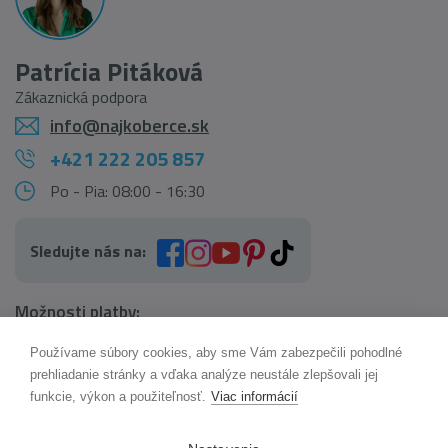
Patrícia Pitáková
Zákaznická podpora
info@najkoberce.sk
+421 222 205 857
Po - Pia: 08:00 - 16:30
Sledujte nás na:
Možnosti platby:
Používame súbory cookies, aby sme Vám zabezpečili pohodlné
AI pomocník Maxík
prehliadanie stránky a vďaka analýze neustále zlepšovali jej
Online
funkcie, výkon a použiteľnosť.
Viac informácií
Možnosti dopravy: