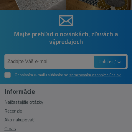
Majte prehľad o novinkách, zľavách a
výpredajoch
Prihlásiť sa
Odoslaním e-mailu súhlasíte so
spracovaním osobných údajov.
Informácie
Najčastejšie otázky
Recenzie
Ako nakupovať
O nás