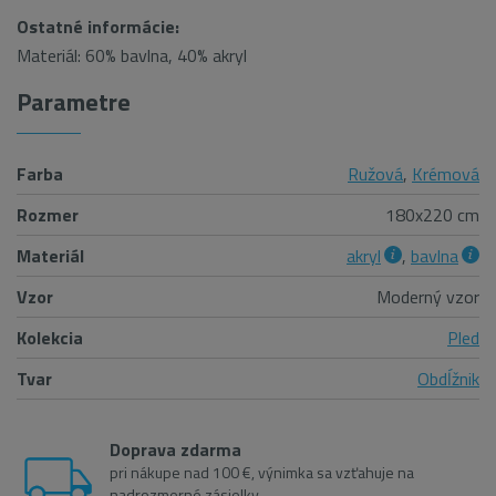
Ostatné informácie:
Materiál: 60% bavlna, 40% akryl
Parametre
Farba
Ružová
,
Krémová
Rozmer
180x220 cm
Materiál
akryl
,
bavlna
Vzor
Moderný vzor
Kolekcia
Pled
Tvar
Obdĺžnik
Doprava zdarma
pri nákupe nad 100 €, výnimka sa vzťahuje na
nadrozmerné zásielky