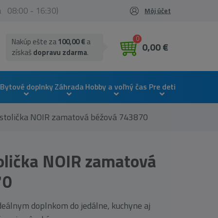
ia 08:00 - 16:30)
Môj účet
0
Nakúp ešte za
100,00 €
a
0,00 €
získaš
dopravu zdarma
.
Bytové doplnky
Záhrada
Hobby a voľný čas
Pre deti
 stolička NOIR zamatová béžová 743870
olička NOIR zamatová
70
ideálnym doplnkom do jedálne, kuchyne aj