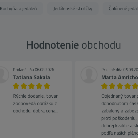
Kuchyňa a jedáleň
Jedálenské stoličky
Čalúnené jedál
Hodnotenie
obchodu
Pridané dňa 06.08.2026
Pridané dňa 05.08.2
Tatiana Sakala
Marta Amrich
Rýchle dodanie, tovar
Objednaný tovar pr
zodpovedá obrázku z
dohodnutom čase
obchodu, dobra cena...
zabalený a zabez
proti poškodeniu, 
dobrej kvalite a s
podľa našich plán