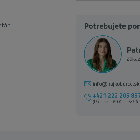
Potrebujete po
retán
Patr
Zákaz
info@najkoberce.sk
+421 222 205 85
(Po - Pia 08:00 - 16:30)