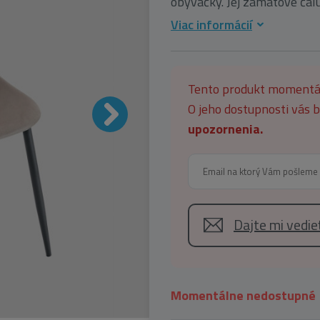
obývačky. Jej zamatové čalú
Viac informácií
Tento produkt moment
O jeho dostupnosti vás
upozornenia.
Dajte mi vedi
Momentálne nedostupné