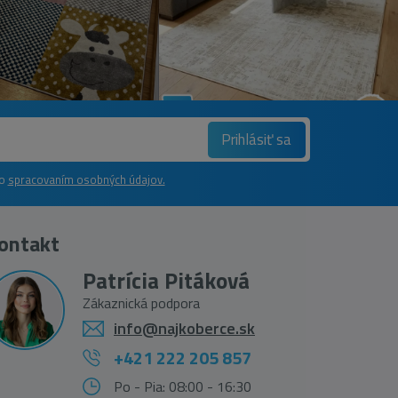
Prihlásiť sa
so
spracovaním osobných údajov.
ontakt
Patrícia Pitáková
Zákaznická podpora
info@najkoberce.sk
+421 222 205 857
Po - Pia: 08:00 - 16:30