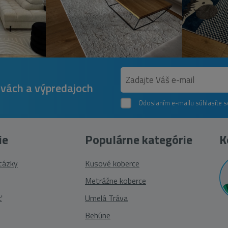
avách a výpredajoch
Odoslaním e-mailu súhlasíte 
ie
Populárne kategórie
K
otázky
Kusové koberce
Metrážne koberce
ť
Umelá Tráva
Behúne