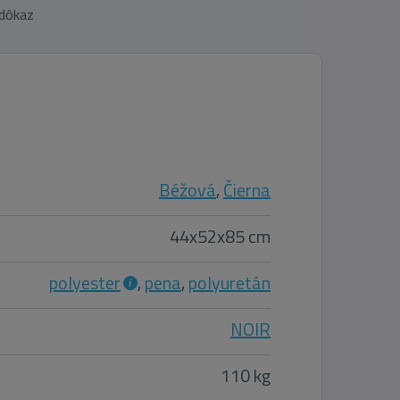
 dôkaz
Béžová
,
Čierna
44x52x85 cm
polyester
,
pena
,
polyuretán
NOIR
110 kg