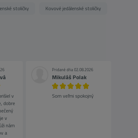
enské stoličky
Kovové jedálenské stoličky
026
Pridané dňa 02.08.2026
ová
Mikuláš Polak
išiel v
Som veľmi spokojný
, dobre
pečený
je v
lúži nám
ov a