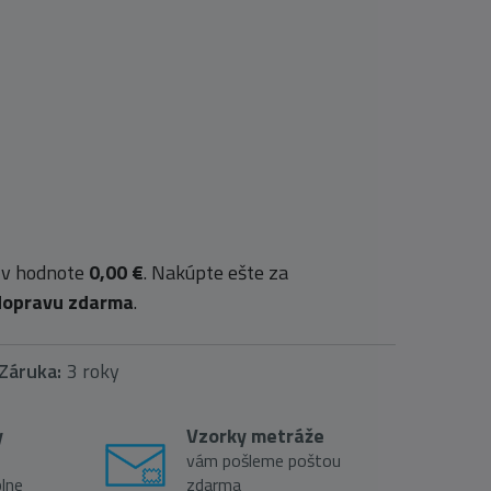
 v hodnote
0,00 €
. Nakúpte ešte za
dopravu zdarma
.
Záruka:
3 roky
y
Vzorky metráže
vám pošleme poštou
lne
zdarma