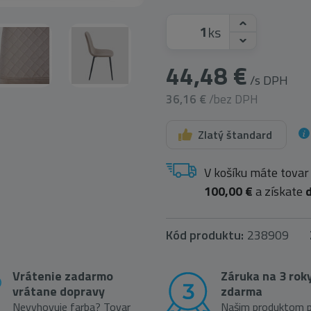
ks
44,48 €
/s DPH
36,16 €
/bez DPH
Zlatý štandard
V košíku máte tovar
100,00 €
a získate
Kód produktu:
238909
Vrátenie zadarmo
Záruka na 3 rok
vrátane dopravy
zdarma
Nevyhovuje farba? Tovar
Našim produktom p