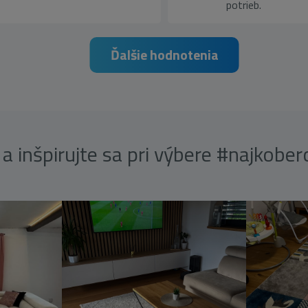
potrieb.
Ďalšie hodnotenia
a inšpirujte sa pri výbere #najkobe