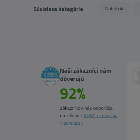
Súvisiace kategórie
Nábytok
Naši zákazníci nám
dôverujú
92%
zákazníkov nás odporúča
na základe
3282 recenzií na
Heureka.sk