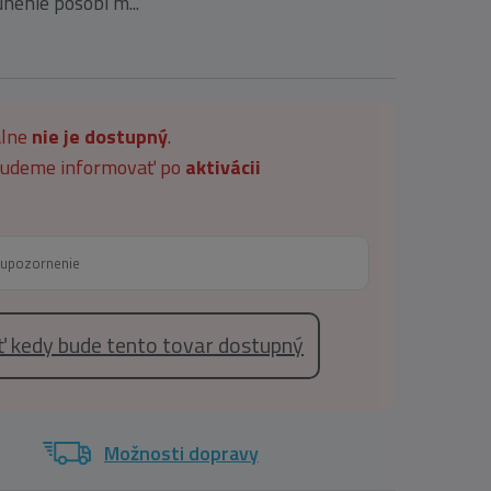
nenie pôsobí m...
álne
nie je dostupný
.
 budeme informovať po
aktivácii
eť kedy bude tento tovar dostupný
Možnosti dopravy