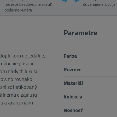
môžete bezdôvodne vrátiť,
dôverujeme a tu je
pošleme kuriéra
Parametre
 doplnkom do jedálne,
Farba
alúnenie pôsobí
Rozmer
oru nádych luxusu.
rov, no rovnako
Materiál
azní sofistikovaný
álnemu dizajnu ju
Kolekcia
tku a aranžmánmi.
Nosnosť