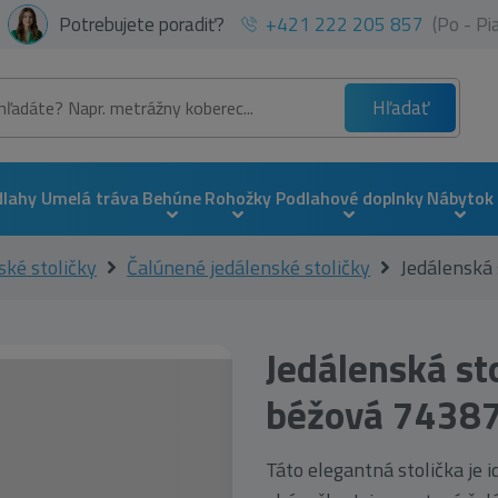
Potrebujete poradiť?
+421 222 205 857
(Po - P
Hľadať
dlahy
Umelá tráva
Behúne
Rohožky
Podlahové doplnky
Nábytok
ské stoličky
Čalúnené jedálenské stoličky
Jedálenská
Jedálenská st
béžová 7438
Táto elegantná stolička je 