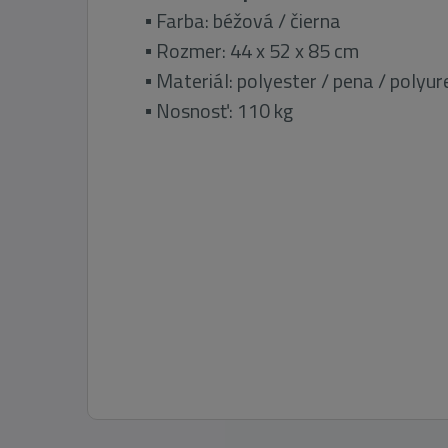
▪ Farba: béžová / čierna
▪ Rozmer: 44 x 52 x 85 cm
▪ Materiál: polyester / pena / polyu
▪ Nosnosť: 110 kg