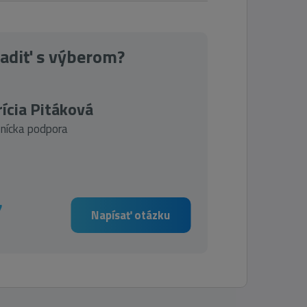
radiť s výberom?
ícia Pitáková
nícka podpora
7
Napísať otázku