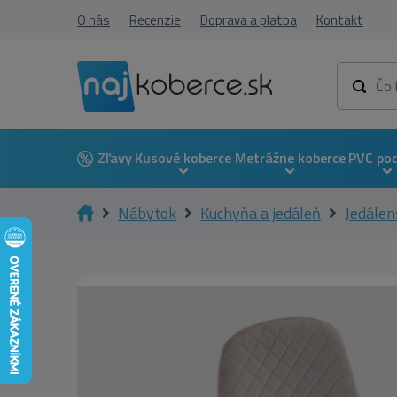
O nás
Recenzie
Doprava a platba
Kontakt
Zľavy
Kusové koberce
Metrážne koberce
PVC po
Nábytok
Kuchyňa a jedáleň
Jedálen