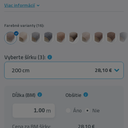
Viac informácií
Farebné varianty (16):
Vyberte šírku (3):
200 cm
28,10 €
Dĺžka (BM)
Obšitie
m
Áno
Nie
Cena za BM šírky:
28,10 €