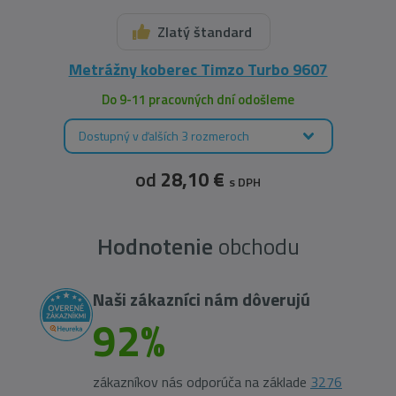
Zlatý štandard
Metrážny koberec Timzo Turbo 9607
Do 9-11 pracovných dní odošleme
Dostupný v ďalších 3 rozmeroch
od
28,10 €
s DPH
Hodnotenie
obchodu
Naši zákazníci nám dôverujú
92%
zákazníkov nás odporúča na základe
3276