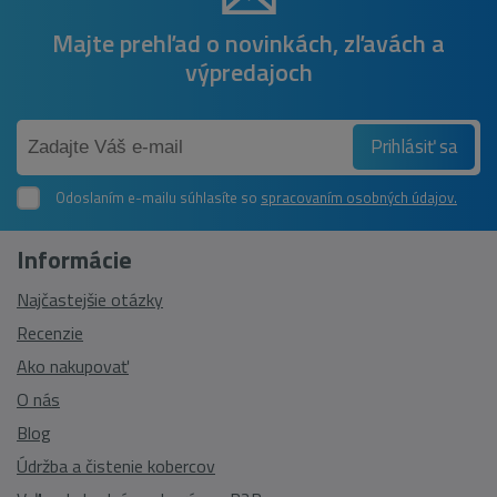
Majte prehľad o novinkách, zľavách a
výpredajoch
Prihlásiť sa
Odoslaním e-mailu súhlasíte so
spracovaním osobných údajov.
Informácie
Najčastejšie otázky
Recenzie
Ako nakupovať
O nás
Blog
Údržba a čistenie kobercov