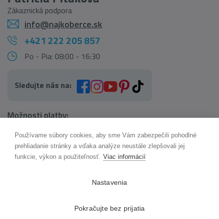
Zákaznická podpora
info@najkoberce.sk
+421 222 205 857
Po - Pia: 08:00 - 16:30
Sledujte nás na:
Možnosti platby:
Používame súbory cookies, aby sme Vám zabezpečili pohodlné
AI pomocník Maxík
prehliadanie stránky a vďaka analýze neustále zlepšovali jej
Online
funkcie, výkon a použiteľnosť.
Viac informácií
Možnosti dopravy:
Nastavenia
Pokračujte bez prijatia