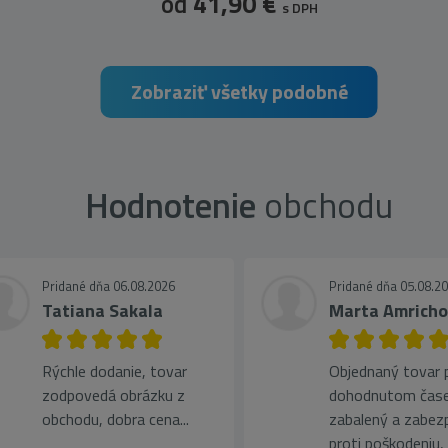
od
41,90 €
s DPH
Zobraziť všetky podobné
Hodnotenie
obchodu
Pridané dňa 06.08.2026
Pridané dňa 05.08.2
Tatiana Sakala
Marta Amrich
Rýchle dodanie, tovar
Objednaný tovar pr
zodpovedá obrázku z
dohodnutom čase
obchodu, dobra cena...
zabalený a zabez
proti poškodeniu, 