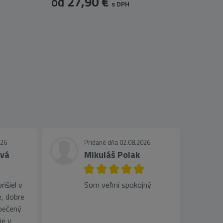
od
27,90 €
s DPH
026
Pridané dňa 02.08.2026
ová
Mikuláš Polak
išiel v
Som veľmi spokojný
, dobre
pečený
je v