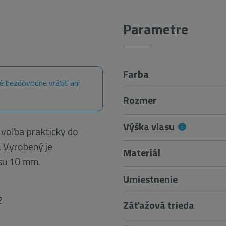
Parametre
Farba
é bezdôvodne vrátiť ani
Rozmer
Výška vlasu
voľba prakticky do
. Vyrobený je
Materiál
su 10 mm.
Umiestnenie
2
Záťažová trieda