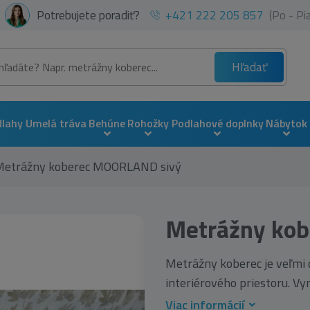
Potrebujete poradiť?
+421 222 205 857
(Po - P
Hľadať
dlahy
Umelá tráva
Behúne
Rohožky
Podlahové doplnky
Nábytok
Metrážny koberec MOORLAND sivý
Metrážny ko
Metrážny koberec je veľmi 
interiérového priestoru. Vyr
Viac informácií