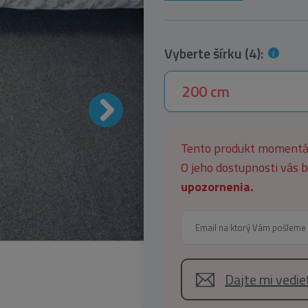
Vyberte šírku (4):
200 cm
Tento produkt moment
O jeho dostupnosti vás
upozornenia.
Dajte mi vedi