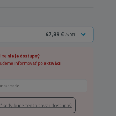
47,89 €
/s DPH
álne
nie je dostupný
.
 budeme informovať po
aktivácii
eť kedy bude tento tovar dostupný