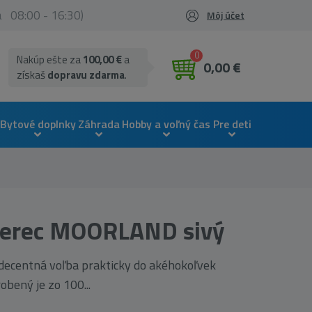
ia 08:00 - 16:30)
Môj účet
0
Nakúp ešte za
100,00 €
a
0,00 €
získaš
dopravu zdarma
.
Bytové doplnky
Záhrada
Hobby a voľný čas
Pre deti
berec MOORLAND sivý
decentná voľba prakticky do akéhokoľvek
obený je zo 100...