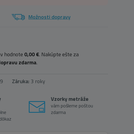
Možnosti dopravy
 v hodnote
0,00 €
. Nakúpte ešte za
dopravu zdarma
.
9
Záruka:
3 roky
y
Vzorky metráže
vám pošleme poštou
lne
zdarma
 dôkaz