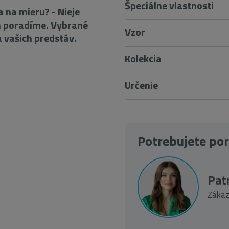
Špeciálne vlastnosti
 na mieru? - Nieje
m poradíme. Vybrané
Vzor
vašich predstáv.
Kolekcia
Určenie
Potrebujete po
Patr
Zákaz