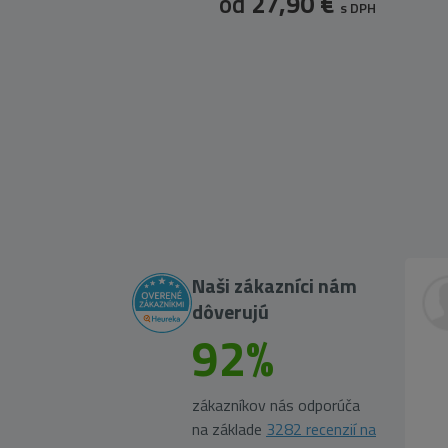
od
27,90 €
s DPH
Naši zákazníci nám
dôverujú
92%
zákazníkov nás odporúča
na základe
3282 recenzií na