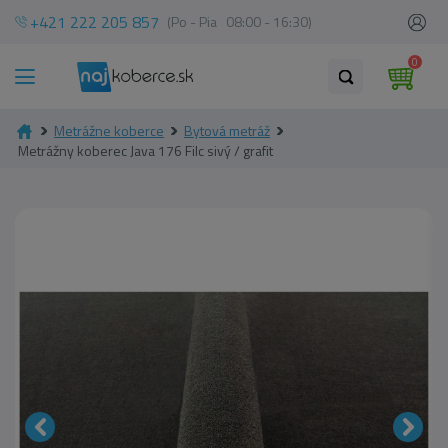
+421 222 205 857
(Po - Pia 08:00 - 16:30)
0
Metrážne koberce
Bytová metráž
Metrážny koberec Java 176 Filc sivý / grafit