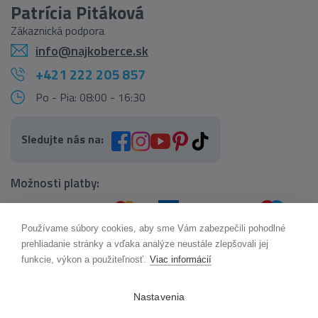
Patrícia Pitáková
Zákaznická podpora
info@najkoberce.sk
+421 222 205 857
Po - Pia: 08:00 - 16:30
Sledujte nás na:
Možnosti platby:
Používame súbory cookies, aby sme Vám zabezpečili pohodlné
AI pomocník Maxík
prehliadanie stránky a vďaka analýze neustále zlepšovali jej
Online
funkcie, výkon a použiteľnosť.
Viac informácií
Možnosti dopravy:
Nastavenia