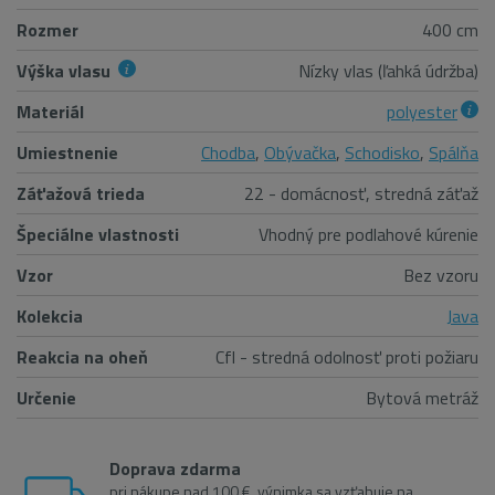
Rozmer
400 cm
Výška vlasu
Nízky vlas (ľahká údržba)
Materiál
polyester
Umiestnenie
Chodba
,
Obývačka
,
Schodisko
,
Spálňa
Záťažová trieda
22 - domácnosť, stredná záťaž
Špeciálne vlastnosti
Vhodný pre podlahové kúrenie
Vzor
Bez vzoru
Kolekcia
Java
Reakcia na oheň
Cfl - stredná odolnosť proti požiaru
Určenie
Bytová metráž
Doprava zdarma
pri nákupe nad 100 €, výnimka sa vzťahuje na