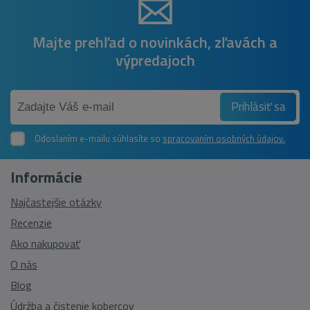
Majte prehľad o novinkách, zľavách a
výpredajoch
Prihlásiť sa
Odoslaním e-mailu súhlasíte so
spracovaním osobných údajov.
Informácie
Najčastejšie otázky
Recenzie
Ako nakupovať
O nás
Blog
Údržba a čistenie kobercov