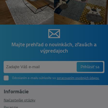
Majte prehľad o novinkách, zľavách a
výpredajoch
Prihlásiť sa
Odoslaním e-mailu súhlasíte so
spracovaním osobných údajov.
Informácie
Najčastejšie otázky
Recenzie