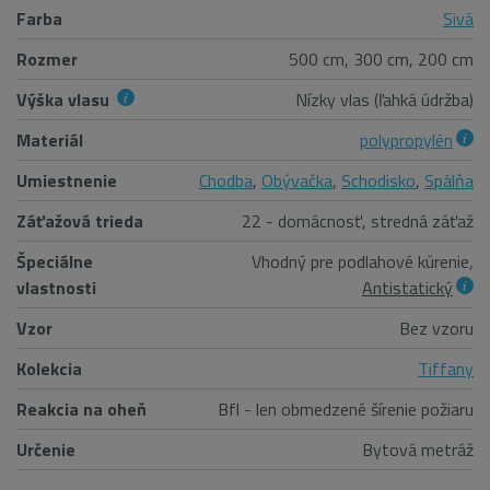
Farba
Sivá
Rozmer
500 cm, 300 cm, 200 cm
Výška vlasu
Nízky vlas (ľahká údržba)
Materiál
polypropylén
Umiestnenie
Chodba
,
Obývačka
,
Schodisko
,
Spálňa
Záťažová trieda
22 - domácnosť, stredná záťaž
Špeciálne
Vhodný pre podlahové kúrenie,
vlastnosti
Antistatický
Vzor
Bez vzoru
Kolekcia
Tiffany
Reakcia na oheň
Bfl - len obmedzené šírenie požiaru
Určenie
Bytová metráž