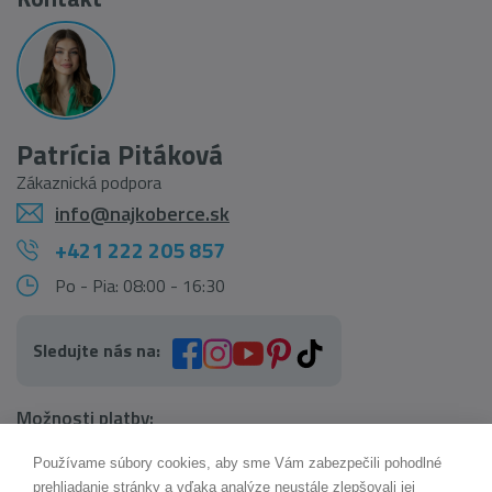
Patrícia Pitáková
Zákaznická podpora
info@najkoberce.sk
+421 222 205 857
Po - Pia: 08:00 - 16:30
Sledujte nás na:
Možnosti platby:
Používame súbory cookies, aby sme Vám zabezpečili pohodlné
AI pomocník Maxík
prehliadanie stránky a vďaka analýze neustále zlepšovali jej