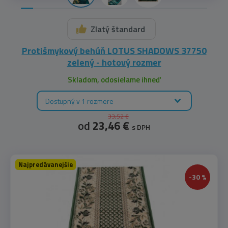
Zlatý štandard
Protišmykový behúň LOTUS SHADOWS 37750
zelený - hotový rozmer
Skladom, odosielame ihneď
Dostupný v 1 rozmere
33,52 €
od
23,46 €
s DPH
Najpredávanejšie
-30 %