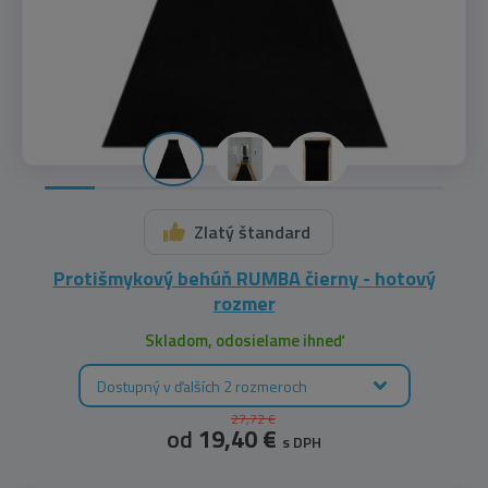
Zlatý štandard
Protišmykový behúň RUMBA čierny - hotový
rozmer
Skladom, odosielame ihneď
Dostupný v ďalších 2 rozmeroch
27,72 €
od
19,40 €
s DPH