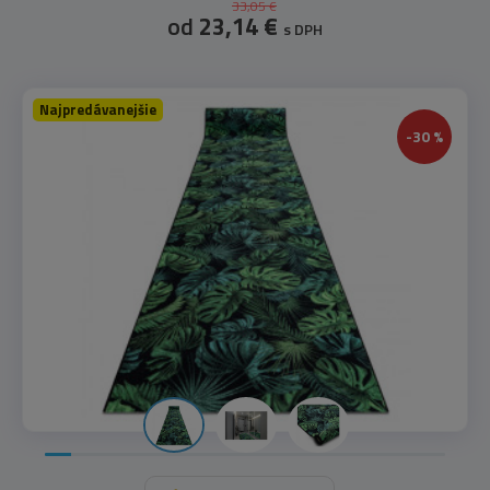
33,05 €
od
23,14 €
s DPH
Najpredávanejšie
-30 %