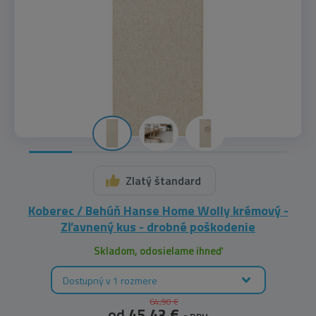
Zlatý štandard
Koberec / Behúň Hanse Home Wolly krémový -
Zľavnený kus - drobné poškodenie
Skladom, odosielame ihneď
Dostupný v 1 rozmere
64,90 €
od
45,43 €