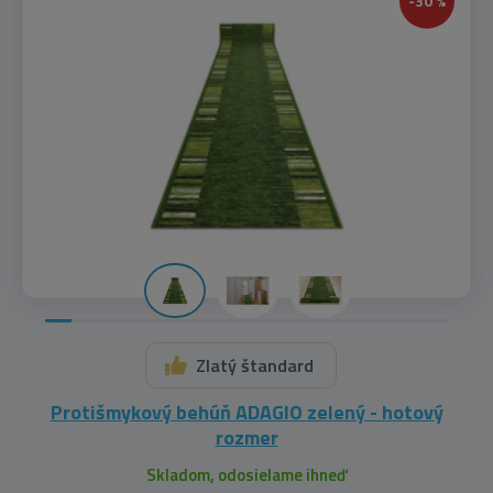
-30 %
Zlatý štandard
Protišmykový behúň ADAGIO zelený - hotový
rozmer
Skladom, odosielame ihneď