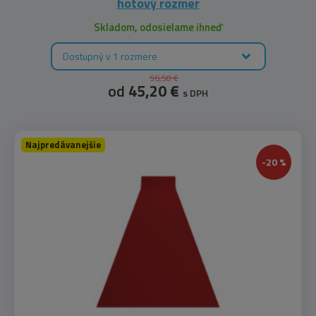
hotový rozmer
Skladom, odosielame ihneď
Dostupný v 1 rozmere
56,50 €
od
45,20 €
s DPH
Najpredávanejšie
-20 %