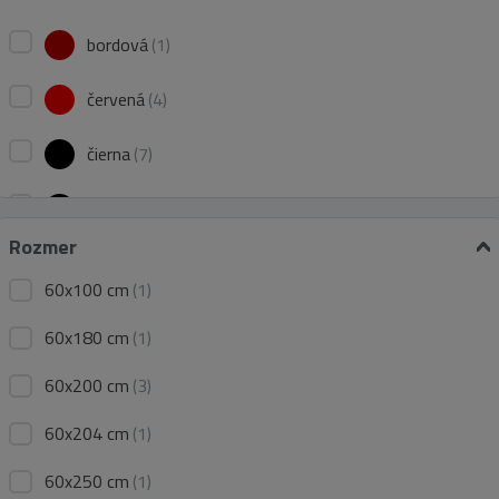
bordová
(1)
červená
(4)
čierna
(7)
čierno-biela
(2)
Rozmer
grafitová
(1)
60x100 cm
(1)
hnedá
(8)
60x180 cm
(1)
krémová
(5)
60x200 cm
(3)
modrá
(3)
60x204 cm
(1)
60x250 cm
oranžová
(1)
(1)