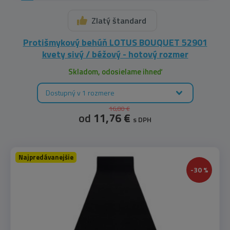
Zlatý štandard
150x400 cm
(1)
Protišmykový behúň LOTUS BOUQUET 52901
kvety sivý / béžový - hotový rozmer
Skladom, odosielame ihneď
Dostupný v 1 rozmere
16,80 €
od
11,76 €
s DPH
Najpredávanejšie
-30 %