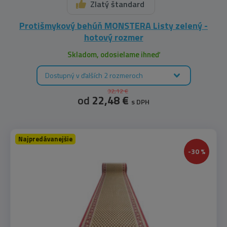
Zlatý štandard
Protišmykový behúň MONSTERA Listy zelený -
hotový rozmer
Skladom, odosielame ihneď
Dostupný v ďalších 2 rozmeroch
32,12 €
od
22,48 €
s DPH
Najpredávanejšie
-30 %