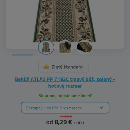
Zlatý štandard
Behúň ATLAS PP 7192C tmavý béž, zelený -
hotový rozmer
Skladom, odosielame ihneď
Dostupný v ďalších 3 rozmeroch
11,84 €
od
8,29 €
s DPH