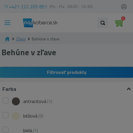
+421 222 205 857
(Po - Pia 08:00 - 16:30)
0
Zľavy
Behúne v zľave
Behúne v zľave
Filtrovať produkty
Farba
antracitová
(1)
béžová
(9)
biela
(1)