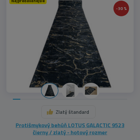
Najpredávanejšie
-30 %
Zlatý štandard
Protišmykový behúň LOTUS GALACTIC 9523
čierny / zlatý - hotový rozmer