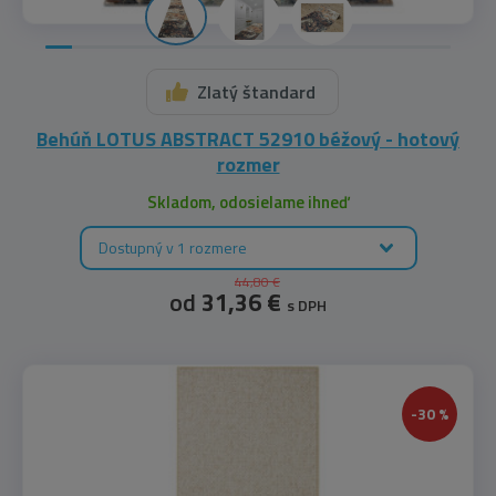
Zlatý štandard
Behúň LOTUS ABSTRACT 52910 béžový - hotový
rozmer
Skladom, odosielame ihneď
Dostupný v 1 rozmere
44,80 €
od
31,36 €
s DPH
-30 %