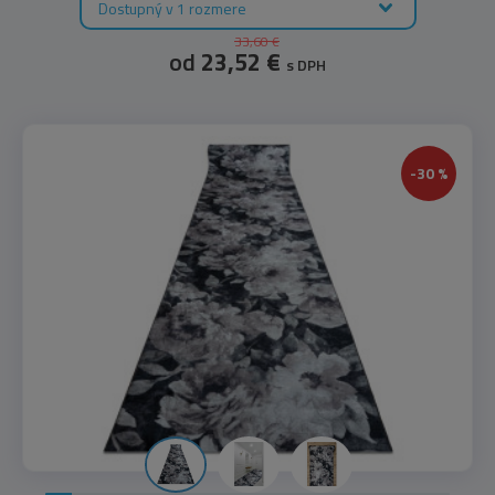
Dostupný v 1 rozmere
100x285 cm
(1)
33,60 €
od
23,52 €
100x300 cm
(1)
s DPH
100x350 cm
(1)
100x430 cm
(1)
-30 %
120x100 cm
(3)
120x170 cm
(1)
120x200 cm
(1)
120x220 cm
(1)
120x330 cm
(1)
133x100 cm
(1)
150x100 cm
(1)