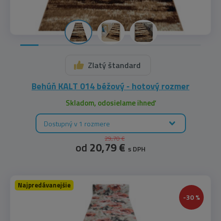
Zlatý štandard
Behúň KALT 014 béžový - hotový rozmer
Skladom, odosielame ihneď
Dostupný v 1 rozmere
29,70 €
od
20,79 €
s DPH
Najpredávanejšie
-30 %