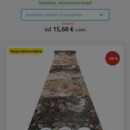
Skladom, odosielame ihneď
Dostupný v ďalších 3 rozmeroch
22,40 €
od
15,68 €
s DPH
Najpredávanejšie
-30 %