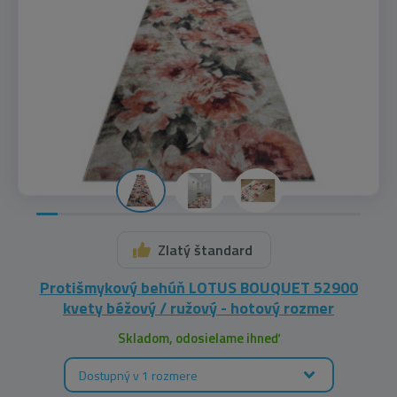
Zlatý štandard
Protišmykový behúň LOTUS BOUQUET 52900
kvety béžový / ružový - hotový rozmer
Skladom, odosielame ihneď
Dostupný v 1 rozmere