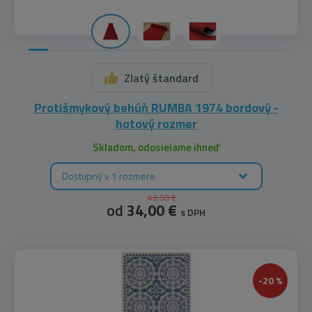
Zlatý štandard
Protišmykový behúň RUMBA 1974 bordový -
hotový rozmer
Skladom, odosielame ihneď
Dostupný v 1 rozmere
42,50 €
od
34,00 €
s DPH
-20 %