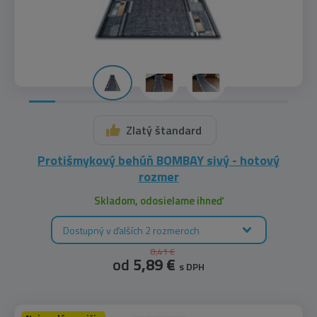
Zlatý štandard
Protišmykový behúň BOMBAY sivý - hotový
rozmer
Skladom, odosielame ihneď
Dostupný v ďalších 2 rozmeroch
8,41 €
od
5,89 €
s DPH