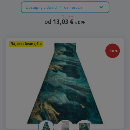
Dostupný v ďalších 4 rozmeroch
18,62 €
od
13,03 €
s DPH
Najpredávanejšie
-30 %