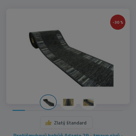
-30 %
Zlatý štandard
Protišmykový behúň Adagio 29 - tmavo sivý -