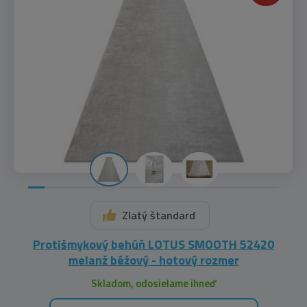
80x250 cm
(2)
80x300 cm
(1)
80x310 cm
(1)
80x350 cm
(2)
80x480 cm
(1)
80x500 cm
(1)
90x80 cm
(1)
Zlatý štandard
100x100 cm
(3)
Protišmykový behúň LOTUS SMOOTH 52420
100x170 cm
(1)
melanž béžový - hotový rozmer
Skladom, odosielame ihneď
100x200 cm
(1)