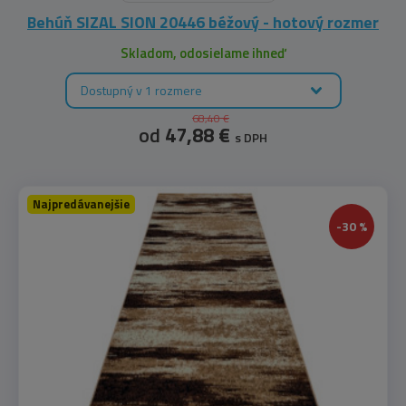
Behúň SIZAL SION 20446 béžový - hotový rozmer
Skladom, odosielame ihneď
Dostupný v 1 rozmere
68,40 €
od
47,88 €
s DPH
Najpredávanejšie
-30 %