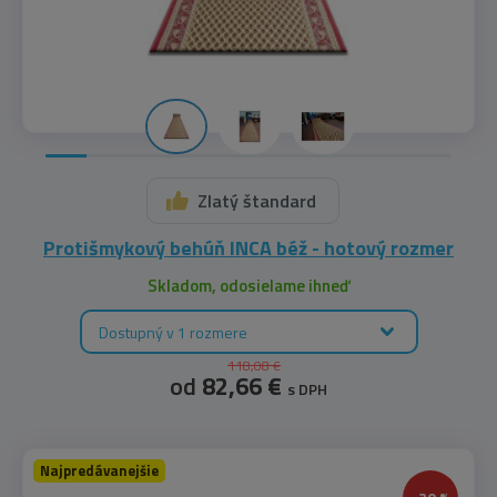
Zlatý štandard
Protišmykový behúň INCA béž - hotový rozmer
Skladom, odosielame ihneď
Dostupný v 1 rozmere
118,08 €
od
82,66 €
s DPH
Najpredávanejšie