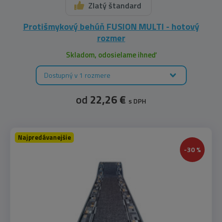
Zlatý štandard
Protišmykový behúň FUSION MULTI - hotový
rozmer
Skladom, odosielame ihneď
Dostupný v 1 rozmere
od
22,26 €
s DPH
Najpredávanejšie
-30 %